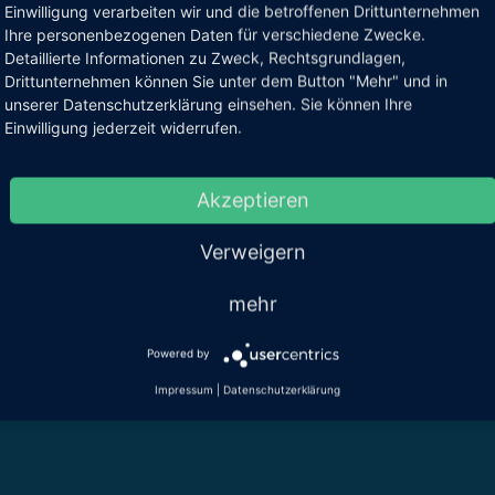
Einwilligung verarbeiten wir und die betroffenen Drittunternehmen
ues
Ihre personenbezogenen Daten für verschiedene Zwecke.
At ACENT, Jürgen Brosterhues foc
Detaillierte Informationen zu Zweck, Rechtsgrundlagen,
transformations in the context of digital
Drittunternehmen können Sie unter dem Button "Mehr" und in
of expertise are the holistic design
unserer Datenschutzerklärung einsehen. Sie können Ihre
integration, the management of co
Einwilligung jederzeit widerrufen.
delivery quality in business-critical proj
Akzeptieren
Verweigern
mehr
Powered by
Impressum
|
Datenschutzerklärung