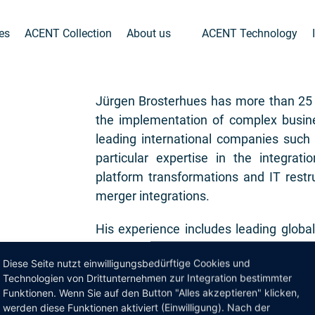
ies
ACENT Collection
About us
ACENT Technology
Jürgen Brosterhues has more than 25 y
the implementation of complex busine
leading international companies such
particular expertise in the integrat
platform transformations and IT restr
merger integrations.
His experience includes leading global
300,000 employees in 130 countries
Diese Seite nutzt einwilligungsbedürftige Cookies und
business models for international ma
Technologien von Drittunternehmen zur Integration bestimmter
consulting on the use and implementatio
Funktionen. Wenn Sie auf den Button "Alles akzeptieren" klicken,
the automotive and utilities industries.
werden diese Funktionen aktiviert (Einwilligung). Nach der