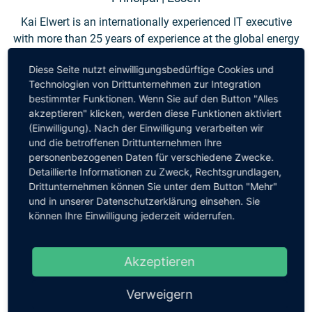
Kai Elwert is an internationally experienced IT executive
with more than 25 years of experience at the global energy
company BP. He has extensive knowledge in leading large
Diese Seite nutzt einwilligungsbedürftige Cookies und
teams and IT organisations, as well as managing complex
Technologien von Drittunternehmen zur Integration
projects and portfolios with a global scope. His focus is on
bestimmter Funktionen. Wenn Sie auf den Button "Alles
the introduction of and responsibility for infrastructure
akzeptieren" klicken, werden diese Funktionen aktiviert
services, as well as topics such as outsourcing and cloud
(Einwilligung). Nach der Einwilligung verarbeiten wir
transformation.
und die betroffenen Drittunternehmen Ihre
personenbezogenen Daten für verschiedene Zwecke.
At ACENT, Kai Elwert is a Principal, focusing on larger
Detaillierte Informationen zu Zweck, Rechtsgrundlagen,
projects in the areas of digital transformation, interim
Drittunternehmen können Sie unter dem Button "Mehr"
und in unserer Datenschutzerklärung einsehen. Sie
management and enterprise architecture with a focus on
können Ihre Einwilligung jederzeit widerrufen.
infrastructure.
Akzeptieren
Verweigern
Back
«
All Partners