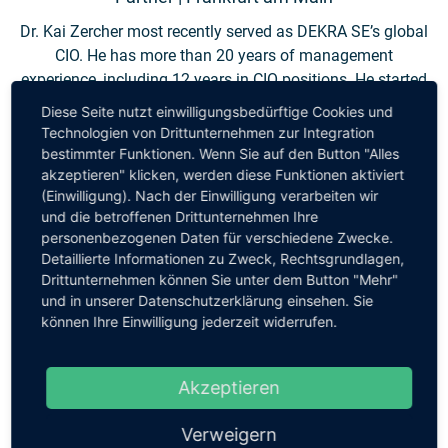
Dr. Kai Zercher most recently served as DEKRA SE’s global
CIO. He has more than 20 years of management
experience, including 12 years in CIO positions. He started
his professional career as a consultant with
Diese Seite nutzt einwilligungsbedürftige Cookies und
McKinsey&Company, followed by positions at different
Technologien von Drittunternehmen zur Integration
companies including Bertelsmann, Wella, Procter&Gamble
bestimmter Funktionen. Wenn Sie auf den Button "Alles
akzeptieren" klicken, werden diese Funktionen aktiviert
and Deutsche Telekom.
(Einwilligung). Nach der Einwilligung verarbeiten wir
und die betroffenen Drittunternehmen Ihre
Kai Zercher has extensive experience in managing
personenbezogenen Daten für verschiedene Zwecke.
complex, large-scale projects and organizational
Detaillierte Informationen zu Zweck, Rechtsgrundlagen,
transformations, e.g. internationalization and post merger
Drittunternehmen können Sie unter dem Button "Mehr"
integrations. Today, he takes on temporary IT leadership
und in unserer Datenschutzerklärung einsehen. Sie
positions as well as the management of large-scale
können Ihre Einwilligung jederzeit widerrufen.
projects and advising on strategic IT issues.
Akzeptieren
Verweigern