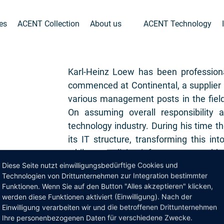
ies
ACENT Collection
About us
ACENT Technology
Karl-Heinz Loew has been professiona
commenced at Continental, a supplier 
various management posts in the field
On assuming overall responsibility
technology industry. During his time th
its IT structure, transforming this in
while centralising infrastructure and 
Diese Seite nutzt einwilligungsbedürftige Cookies und
out. It was also here that he gained ext
Technologien von Drittunternehmen zur Integration bestimmter
IT teams and the corresponding chan
Funktionen. Wenn Sie auf den Button "Alles akzeptieren" klicken,
werden diese Funktionen aktiviert (Einwilligung). Nach der
Today, he acts as an interim manager,
Einwilligung verarbeiten wir und die betroffenen Drittunternehmen
and process optimisation.
Ihre personenbezogenen Daten für verschiedene Zwecke.