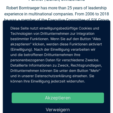
Robert Borntraeger has more than 25 years of leadership
experience in multinational companies. From 2006 to 2018
he was a member of the Executive Committee of SIX Group
AG and Telekurs Group AG and most recently CEO of the
Diese Seite nutzt einwilligungsbedürftige Cookies und
division Global IT. Before that, he was managing director of
Technologien von Drittunternehmen zur Integration
Integralis Schweiz AG and from 2002 to 2005 CIO of Swiss
bestimmter Funktionen. Wenn Sie auf den Button "Alles
akzeptieren" klicken, werden diese Funktionen aktiviert
International Air Lines.
(Einwilligung). Nach der Einwilligung verarbeiten wir
und die betroffenen Drittunternehmen Ihre
As an ACENT Partner, Borntraeger supports organisations
personenbezogenen Daten für verschiedene Zwecke.
in the areas of business transformation, digitalization,
Detaillierte Informationen zu Zweck, Rechtsgrundlagen,
business development and innovation. He serves as
Drittunternehmen können Sie unter dem Button "Mehr"
independent director at several Boards, supports start-ups
und in unserer Datenschutzerklärung einsehen. Sie
as a mentor and is active as a speaker in the Swiss IT
können Ihre Einwilligung jederzeit widerrufen.
leadership community.
Akzeptieren
Verweigern