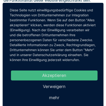
die Funktionalität dieser Website eingeschränkt sein.
Diese Seite nutzt einwilligungsbedürftige Cookies und
Cookies, die zur Durchführung des elektronischen
Technologien von Drittunternehmen zur Integration
Kommunikationsvorgangs oder zur Bereitstellung
bestimmter Funktionen. Wenn Sie auf den Button "Alles
bestimmter, von Ihnen erwünschter Funktionen (z.B.
akzeptieren" klicken, werden diese Funktionen aktiviert
Warenkorbfunktion) erforderlich sind, werden auf
(Einwilligung). Nach der Einwilligung verarbeiten wir
Grundlage von Art. 6 Abs. 1 lit. f DSGVO gespeichert. Der
und die betroffenen Drittunternehmen Ihre
Websitebetreiber hat ein berechtigtes Interesse an der
personenbezogenen Daten für verschiedene Zwecke.
Speicherung von Cookies zur technisch fehlerfreien und
Detaillierte Informationen zu Zweck, Rechtsgrundlagen,
Drittunternehmen können Sie unter dem Button "Mehr"
optimierten Bereitstellung seiner Dienste. Soweit andere
und in unserer Datenschutzerklärung einsehen. Sie
Cookies (z.B. Cookies zur Analyse Ihres Surfverhaltens)
können Ihre Einwilligung jederzeit widerrufen.
gespeichert werden, werden diese in dieser
Datenschutzerklärung gesondert behandelt.
Akzeptieren
Server-Log-Dateien
Verweigern
Der Provider der Seiten erhebt und speichert automatisch
Informationen in so genannten Server-Log-Dateien, die Ihr
mehr
Browser automatisch an uns übermittelt. Dies sind: