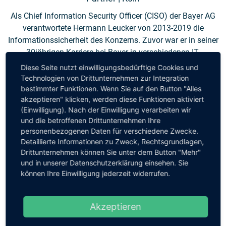
Als Chief Information Security Officer (CISO) der Bayer AG
verantwortete Hermann Leucker von 2013-2019 die
Informationssicherheit des Konzerns. Zuvor war er in seiner
30jährigen Karriere bei Bayer in verschiedenen IT-
Management-Positionen tätig.
Diese Seite nutzt einwilligungsbedürftige Cookies und
Technologien von Drittunternehmen zur Integration
Parallel hat Leucker maßgeblich den Aufbau der Deutschen
bestimmter Funktionen. Wenn Sie auf den Button "Alles
Cyber Sicherheitsorganisation GmbH (DCSO), eines Joint
akzeptieren" klicken, werden diese Funktionen aktiviert
(Einwilligung). Nach der Einwilligung verarbeiten wir
Ventures von Allianz, BASF, Bayer und VW, mitgestaltet. Die
und die betroffenen Drittunternehmen Ihre
DCSO gilt als nationales Kompetenzzentrum für
personenbezogenen Daten für verschiedene Zwecke.
Cybersicherheit.
Detaillierte Informationen zu Zweck, Rechtsgrundlagen,
Drittunternehmen können Sie unter dem Button "Mehr"
Als ACENT-Partner berät Hermann Leucker Unternehmen
und in unserer Datenschutzerklärung einsehen. Sie
beim Aufbau von Cybersicherheits-Programmen, der
können Ihre Einwilligung jederzeit widerrufen.
Einführung von Information Risk Management und der
Entwicklung von IT-Sicherheits-Strategien.
Akzeptieren