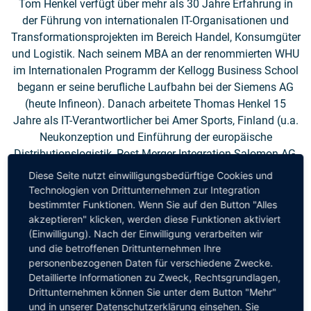
Tom Henkel verfügt über mehr als 30 Jahre Erfahrung in
der Führung von internationalen IT-Organisationen und
Transformationsprojekten im Bereich Handel, Konsumgüter
und Logistik. Nach seinem MBA an der renommierten WHU
im Internationalen Programm der Kellogg Business School
begann er seine berufliche Laufbahn bei der Siemens AG
(heute Infineon). Danach arbeitete Thomas Henkel 15
Jahre als IT-Verantwortlicher bei Amer Sports, Finland (u.a.
Neukonzeption und Einführung der europäische
Distributionslogistik, Post-Merger-Integration Salomon AG,
Design und Implementierung einer harmonisierten globalen
Diese Seite nutzt einwilligungsbedürftige Cookies und
Geschäftsprozess- & Systemlandschaft) und als
Technologien von Drittunternehmen zur Integration
Geschäftsführer der europäischen Servicegesellschaft.
bestimmter Funktionen. Wenn Sie auf den Button "Alles
akzeptieren" klicken, werden diese Funktionen aktiviert
Darauf folgten Stationen als CIO und Geschäftsführer der
(Einwilligung). Nach der Einwilligung verarbeiten wir
Servicegesellschaft bei C&A, Düsseldorf, sowie E/D/E (eine
und die betroffenen Drittunternehmen Ihre
Verbundgruppe für Werkzeuge, Sanitär, Bau und Stahl) in
personenbezogenen Daten für verschiedene Zwecke.
Wuppertal.
Detaillierte Informationen zu Zweck, Rechtsgrundlagen,
Drittunternehmen können Sie unter dem Button "Mehr"
Zusätzlich zu diesen Positionen ist Thomas Henkel seit
und in unserer Datenschutzerklärung einsehen. Sie