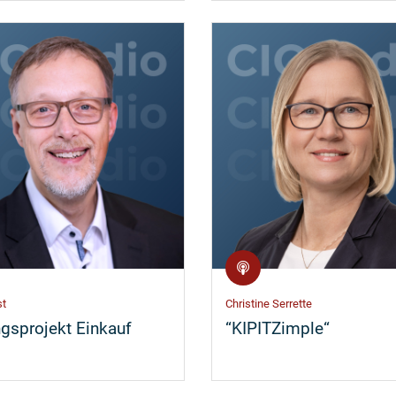
st
Christine Serrette
ngsprojekt Einkauf
“KIPITZimple“