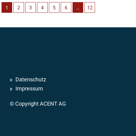
1
2
3
4
5
6
…
12
Datenschutz
Impressum
© Copyright ACENT AG