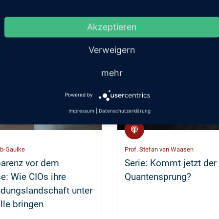
Akzeptieren
Verweigern
mehr
Powered by
Impressum
|
Datenschutzerklärung
ob-Gaulke
Prof. Stefan van Waasen
parenz vor dem
Serie:
Kommt jetzt der
e: Wie CIOs ihre
Quantensprung?
dungslandschaft unter
lle bringen