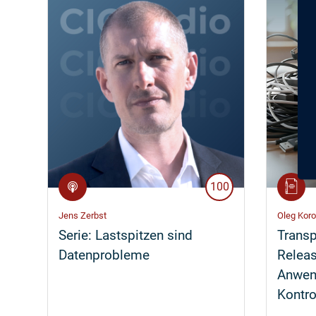
100
Jens Zerbst
Oleg Kor
Serie:
Lastspitzen sind
Trans
Datenprobleme
Releas
Anwen
Kontro