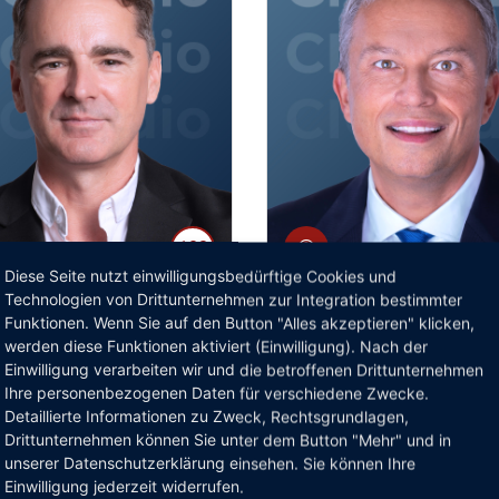
102
Diese Seite nutzt einwilligungsbedürftige Cookies und
 Straub
Manfred Boudreaux-Dehmer
Technologien von Drittunternehmen zur Integration bestimmter
KI mit Struktur auf die
Serie:
CIOs können gut
Funktionen. Wenn Sie auf den Button "Alles akzeptieren" klicken,
werden diese Funktionen aktiviert (Einwilligung). Nach der
 bringen
CISOs sein
Einwilligung verarbeiten wir und die betroffenen Drittunternehmen
Ihre personenbezogenen Daten für verschiedene Zwecke.
Detaillierte Informationen zu Zweck, Rechtsgrundlagen,
Drittunternehmen können Sie unter dem Button "Mehr" und in
unserer Datenschutzerklärung einsehen. Sie können Ihre
Einwilligung jederzeit widerrufen.