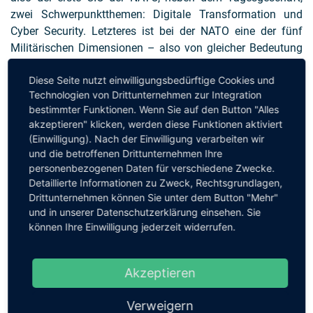
zwei Schwerpunktthemen: Digitale Transformation und
Cyber Security. Letzteres ist bei der NATO eine der fünf
Militärischen Dimensionen – also von gleicher Bedeutung
wie Heer, Marine, Luftwaffe und Weltraum-Verteidigung.
Diese Seite nutzt einwilligungsbedürftige Cookies und
Boudreaux-Dehmer sieht eine ganze Reihe von Vorteilen in
Technologien von Drittunternehmen zur Integration
einer Personalunion von CIO und CISO.
bestimmter Funktionen. Wenn Sie auf den Button "Alles
akzeptieren" klicken, werden diese Funktionen aktiviert
Wir freuen uns über Ihr Feedback und Ihre Kommentare zu
(Einwilligung). Nach der Einwilligung verarbeiten wir
diesem Podcast. Bitte senden Sie dazu einfach eine
E-Mail
und die betroffenen Drittunternehmen Ihre
an den Moderator:
personenbezogenen Daten für verschiedene Zwecke.
post@cioradio.de
Detaillierte Informationen zu Zweck, Rechtsgrundlagen,
Drittunternehmen können Sie unter dem Button "Mehr"
und in unserer Datenschutzerklärung einsehen. Sie
können Ihre Einwilligung jederzeit widerrufen.
Akzeptieren
Verweigern