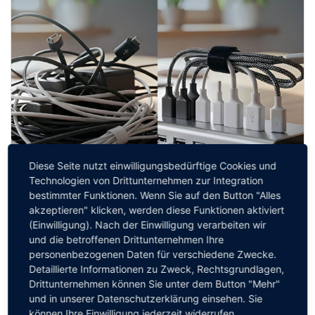
Diese Seite nutzt einwilligungsbedürftige Cookies und
Technologien von Drittunternehmen zur Integration
bestimmter Funktionen. Wenn Sie auf den Button "Alles
akzeptieren" klicken, werden diese Funktionen aktiviert
(Einwilligung). Nach der Einwilligung verarbeiten wir
und die betroffenen Drittunternehmen Ihre
personenbezogenen Daten für verschiedene Zwecke.
Detaillierte Informationen zu Zweck, Rechtsgrundlagen,
Oleg Korob-Gaulke
Drittunternehmen können Sie unter dem Button "Mehr"
Transparenz vor dem Release: Wie CIOs ihre
und in unserer Datenschutzerklärung einsehen. Sie
Anwendungslandschaft unter Kontrolle
können Ihre Einwilligung jederzeit widerrufen.