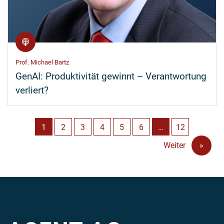
Prof. Michael Bartz
GenAI: Produktivität gewinnt – Verantwortung
verliert?
1
2
3
4
5
6
…
12
Weiter
»