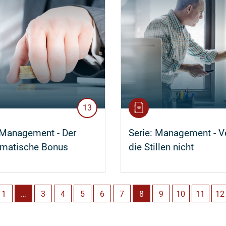
13
Management - Der
Serie:
Management - V
ematische Bonus
die Stillen nicht
1
…
3
4
5
6
7
8
9
10
11
12