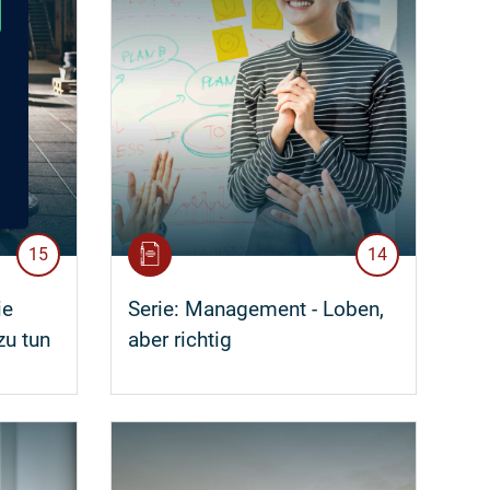
15
14
ie
Serie:
Management - Loben,
zu tun
aber richtig