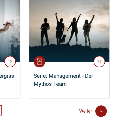
12
11
ergiss
Serie:
Management - Der
Mythos Team
Weiter
»