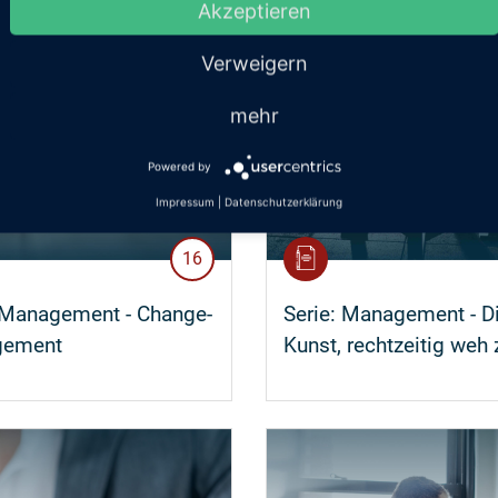
Akzeptieren
Verweigern
mehr
Powered by
Impressum
|
Datenschutzerklärung
16
Management - Change-
Serie:
Management - D
gement
Kunst, rechtzeitig weh 