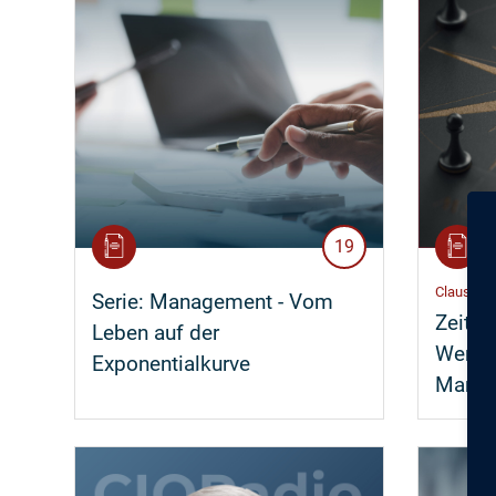
19
Claus-Pet
Serie:
Management - Vom
Zeite
Leben auf der
Werteo
Exponentialkurve
Manag