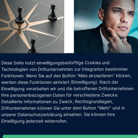
Diese Seite nutzt einwilligungsbedürftige Cookies und
Technologien von Drittunternehmen zur Integration bestimmter
Funktionen. Wenn Sie auf den Button "Alles akzeptieren" klicken,
er Gutt
werden diese Funktionen aktiviert (Einwilligung). Nach der
Serie:
Management -
Einwilligung verarbeiten wir und die betroffenen Drittunternehmen
nwende –
Vertrauen - ein scheue
Ihre personenbezogenen Daten für verschiedene Zwecke.
rientierung im
Wesen
Detaillierte Informationen zu Zweck, Rechtsgrundlagen,
ement?
Drittunternehmen können Sie unter dem Button "Mehr" und in
unserer Datenschutzerklärung einsehen. Sie können Ihre
Einwilligung jederzeit widerrufen.