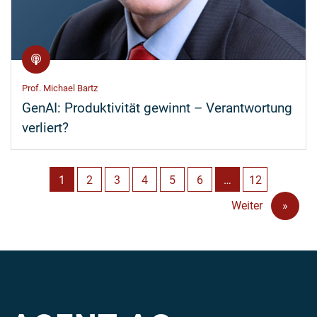
Prof. Michael Bartz
GenAI: Produktivität gewinnt – Verantwortung
verliert?
1
2
3
4
5
6
…
12
Weiter
»