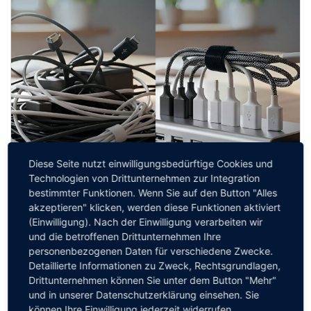
Diese Seite nutzt einwilligungsbedürftige Cookies und
Technologien von Drittunternehmen zur Integration
bestimmter Funktionen. Wenn Sie auf den Button "Alles
akzeptieren" klicken, werden diese Funktionen aktiviert
(Einwilligung). Nach der Einwilligung verarbeiten wir
und die betroffenen Drittunternehmen Ihre
personenbezogenen Daten für verschiedene Zwecke.
Detaillierte Informationen zu Zweck, Rechtsgrundlagen,
Oleg Korob-Gaulke
Drittunternehmen können Sie unter dem Button "Mehr"
Transparenz vor dem Release: Wie CIOs ihre
und in unserer Datenschutzerklärung einsehen. Sie
Anwendungslandschaft unter Kontrolle
können Ihre Einwilligung jederzeit widerrufen.