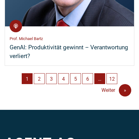
Prof. Michael Bartz
GenAI: Produktivität gewinnt – Verantwortung
verliert?
1
2
3
4
5
6
…
12
Weiter
»