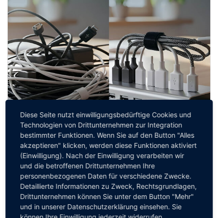
Diese Seite nutzt einwilligungsbedürftige Cookies und
Technologien von Drittunternehmen zur Integration
bestimmter Funktionen. Wenn Sie auf den Button "Alles
akzeptieren" klicken, werden diese Funktionen aktiviert
(Einwilligung). Nach der Einwilligung verarbeiten wir
und die betroffenen Drittunternehmen Ihre
personenbezogenen Daten für verschiedene Zwecke.
Detaillierte Informationen zu Zweck, Rechtsgrundlagen,
Oleg Korob-Gaulke
Drittunternehmen können Sie unter dem Button "Mehr"
Transparenz vor dem Release: Wie CIOs ihre
und in unserer Datenschutzerklärung einsehen. Sie
Anwendungslandschaft unter Kontrolle
können Ihre Einwilligung jederzeit widerrufen.