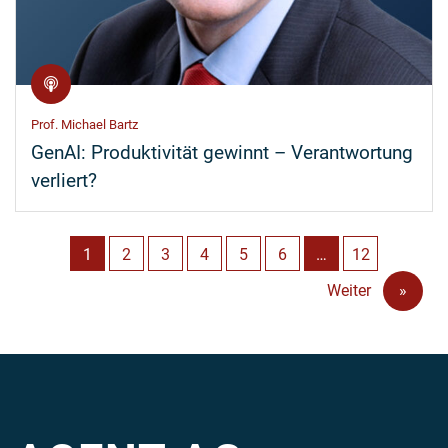
Prof. Michael Bartz
GenAI: Produktivität gewinnt – Verantwortung
verliert?
1
2
3
4
5
6
…
12
Weiter
»