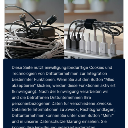
Diese Seite nutzt einwilligungsbedürftige Cookies und
Technologien von Drittunternehmen zur Integration
bestimmter Funktionen. Wenn Sie auf den Button "Alles
akzeptieren" klicken, werden diese Funktionen aktiviert
(Einwilligung). Nach der Einwilligung verarbeiten wir
und die betroffenen Drittunternehmen Ihre
personenbezogenen Daten für verschiedene Zwecke.
Detaillierte Informationen zu Zweck, Rechtsgrundlagen,
Oleg Korob-Gaulke
Drittunternehmen können Sie unter dem Button "Mehr"
Transparenz vor dem Release: Wie CIOs ihre
und in unserer Datenschutzerklärung einsehen. Sie
Anwendungslandschaft unter Kontrolle
können Ihre Einwilligung jederzeit widerrufen.