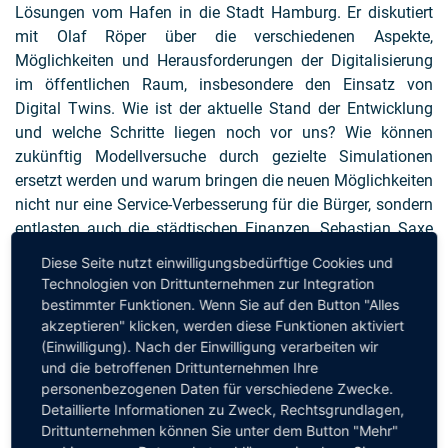
Lösungen vom Hafen in die Stadt Hamburg. Er diskutiert
mit Olaf Röper über die verschiedenen Aspekte,
Möglichkeiten und Herausforderungen der Digitalisierung
im öffentlichen Raum, insbesondere den Einsatz von
Digital Twins. Wie ist der aktuelle Stand der Entwicklung
und welche Schritte liegen noch vor uns? Wie können
zukünftig Modellversuche durch gezielte Simulationen
ersetzt werden und warum bringen die neuen Möglichkeiten
nicht nur eine Service-Verbesserung für die Bürger, sondern
entlasten auch die städtischen Finanzen. Sebastian Saxe
teilt weiter seine Auffassungen und Erfahrungen zu agilen
Diese Seite nutzt einwilligungsbedürftige Cookies und
Methoden, der Sackgasse der Big Bangs und zur
Technologien von Drittunternehmen zur Integration
Notwendigkeit, die Ausbildung an Hochschulen und in
bestimmter Funktionen. Wenn Sie auf den Button "Alles
Unternehmen zu verändern. Für alle, die wissen möchten,
akzeptieren" klicken, werden diese Funktionen aktiviert
(Einwilligung). Nach der Einwilligung verarbeiten wir
wie mit dem Blick für das Machbare und der richtigen
und die betroffenen Drittunternehmen Ihre
Vorgehensweise aus Vision Realität werden kann.
personenbezogenen Daten für verschiedene Zwecke.
Detaillierte Informationen zu Zweck, Rechtsgrundlagen,
Bei weiteren Fragen zu dieser Episode senden Sie
Drittunternehmen können Sie unter dem Button "Mehr"
bitte eine kurze Mail an