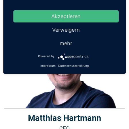
diesem Podcast. Bitte senden Sie dazu einfach eine
E-Mail
an den jeweiligen Moderator:
Akzeptieren
post@cioradio.de
Verweigern
mehr
Powered by
Impressum
|
Datenschutzerklärung
Matthias Hartmann
CEO