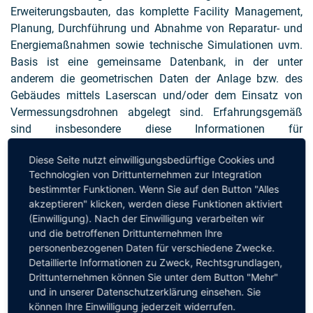
Erweiterungsbauten, das komplette Facility Management,
Planung, Durchführung und Abnahme von Reparatur- und
Energiemaßnahmen sowie technische Simulationen uvm.
Basis ist eine gemeinsame Datenbank, in der unter
anderem die geometrischen Daten der Anlage bzw. des
Gebäudes mittels Laserscan und/oder dem Einsatz von
Vermessungsdrohnen abgelegt sind. Erfahrungsgemäß
sind insbesondere diese Informationen für
Bestandsimmobilien häufig nicht aktuell oder sogar nur
Diese Seite nutzt einwilligungsbedürftige Cookies und
falsch verfügbar und für weitere Aufgabenstellungen somit
Technologien von Drittunternehmen zur Integration
nicht einsetzbar. Die Methoden und die IT-technische
bestimmter Funktionen. Wenn Sie auf den Button "Alles
Plattform sind natürlich nicht auf den Einsatz im
akzeptieren" klicken, werden diese Funktionen aktiviert
Immobilienbereich beschränkt. Das ermöglicht spannende
(Einwilligung). Nach der Einwilligung verarbeiten wir
Einsatzfälle mit hohem Nutzen für weitere Branchen.
und die betroffenen Drittunternehmen Ihre
personenbezogenen Daten für verschiedene Zwecke.
Bei weiteren Fragen zu dieser Episode senden Sie bitte eine
Detaillierte Informationen zu Zweck, Rechtsgrundlagen,
kurze Mail an:
Drittunternehmen können Sie unter dem Button "Mehr"
und in unserer Datenschutzerklärung einsehen. Sie
können Ihre Einwilligung jederzeit widerrufen.
Wir freuen uns über Ihr Feedback und Ihre Kommentare zu