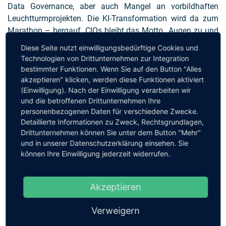
Data Governance, aber auch Mangel an vorbildhaften
Leuchtturmprojekten. Die KI-Transformation wird da zum
Marathon – bergauf. CIOs bleibt das Motto „Augen zu und
durch“, konkret: keine Scheu haben, Schmerzpunkte zu
Diese Seite nutzt einwilligungsbedürftige Cookies und
benennen, mit langem Atem eine Strategie aufsetzen und
Technologien von Drittunternehmen zur Integration
nebenbei erste Projekte an den Start bringen, die auch
bestimmter Funktionen. Wenn Sie auf den Button "Alles
Zweifler überzeugen.
akzeptieren" klicken, werden diese Funktionen aktiviert
(Einwilligung). Nach der Einwilligung verarbeiten wir
und die betroffenen Drittunternehmen Ihre
Wir freuen uns über Ihr Feedback und Ihre Kommentare zu
personenbezogenen Daten für verschiedene Zwecke.
diesem Podcast. Bitte senden Sie dazu einfach eine
E-Mail
Detaillierte Informationen zu Zweck, Rechtsgrundlagen,
an den jeweiligen Moderator:
Drittunternehmen können Sie unter dem Button "Mehr"
post@cioradio.de
und in unserer Datenschutzerklärung einsehen. Sie
können Ihre Einwilligung jederzeit widerrufen.
Akzeptieren
Verweigern