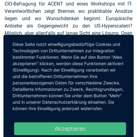
CIO-Befragung für ACENT und eines Workshops mit IT-
Verantwortlichen zeigt Brenner, wo praktikable Ansätze
liegen und wo Wunschdenken beginnt. Europäische
Anbieter als Gegengewicht zu den US-Hyperscalern?
Möglich, aber allenfalls auf lange Sicht eine Lösung. Open
Source? Weit entfernt von einer universellen Antwort.
Diese Seite nutzt einwilligungsbedürftige Cookies und
Entscheidend sind aus seiner Sicht klare Prioritäten:
Technologien von Drittunternehmen zur Integration
Software systematisch klassifizieren, den Einkauf
bestimmter Funktionen. Wenn Sie auf den Button "Alles
professionalisieren, Exit-Strategien definieren und Risiken
akzeptieren" klicken, werden diese Funktionen aktiviert
transparent machen.
(Einwilligung). Nach der Einwilligung verarbeiten wir
und die betroffenen Drittunternehmen Ihre
personenbezogenen Daten für verschiedene Zwecke.
Wir freuen uns über Ihr Feedback und Ihre Kommentare zu
Detaillierte Informationen zu Zweck, Rechtsgrundlagen,
diesem Podcast. Bitte senden Sie dazu einfach eine
E-Mail
Drittunternehmen können Sie unter dem Button "Mehr"
an den jeweiligen Moderator:
und in unserer Datenschutzerklärung einsehen. Sie
post@cioradio.de
können Ihre Einwilligung jederzeit widerrufen.
Akzeptieren