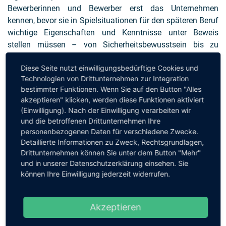
Bewerberinnen und Bewerber erst das Unternehmen
kennen, bevor sie in Spielsituationen für den späteren Beruf
wichtige Eigenschaften und Kenntnisse unter Beweis
stellen müssen – von Sicherheitsbewusstsein bis zu
praxisnahem Mathewissen. Das sei aussagekräftiger als
Diese Seite nutzt einwilligungsbedürftige Cookies und
Noten, sagt Alexandra Kühne, Expertin Employer Branding
Technologien von Drittunternehmen zur Integration
bei TK Elevator. Gamification helfe Unternehmen, den
bestimmter Funktionen. Wenn Sie auf den Button "Alles
Einstellungsprozess zu beschleunigen, versteckte Talente
akzeptieren" klicken, werden diese Funktionen aktiviert
zu entdecken und attraktiver für junge Leute zu werden.
(Einwilligung). Nach der Einwilligung verarbeiten wir
und die betroffenen Drittunternehmen Ihre
Wir freuen uns über Ihr Feedback und Ihre Kommentare zu
personenbezogenen Daten für verschiedene Zwecke.
diesem Podcast. Bitte senden Sie dazu einfach eine
E-Mail
Detaillierte Informationen zu Zweck, Rechtsgrundlagen,
an den jeweiligen Moderator:
Drittunternehmen können Sie unter dem Button "Mehr"
und in unserer Datenschutzerklärung einsehen. Sie
post@cioradio.de
können Ihre Einwilligung jederzeit widerrufen.
Akzeptieren