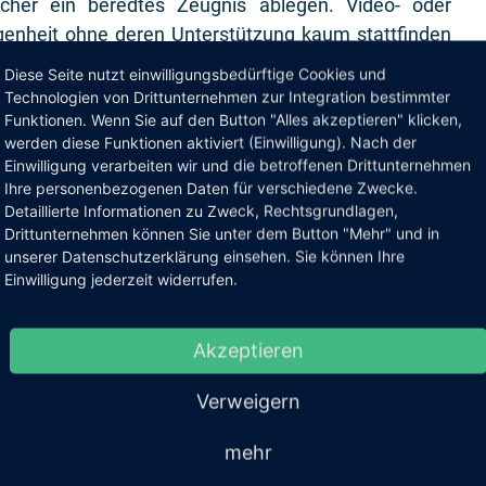
her ein beredtes Zeugnis ablegen. Video- oder
genheit ohne deren Unterstützung kaum stattfinden
agt, Man-Ager, also ältere Männer, die die Nutzung
Diese Seite nutzt einwilligungsbedürftige Cookies und
termilch eingesogen haben, sondern nachträglich
Technologien von Drittunternehmen zur Integration bestimmter
Funktionen. Wenn Sie auf den Button "Alles akzeptieren" klicken,
 Corona mittlerweile gelernt, wie man sich in eine
werden diese Funktionen aktiviert (Einwilligung). Nach der
vielleicht auch eine Präsentation teilen. Aber das
Einwilligung verarbeiten wir und die betroffenen Drittunternehmen
um einer MS-Teams-Session wirklich beherrscht.
Ihre personenbezogenen Daten für verschiedene Zwecke.
Beherrschen eines Instruments liegen Welten!
Detaillierte Informationen zu Zweck, Rechtsgrundlagen,
Drittunternehmen können Sie unter dem Button "Mehr" und in
unserer Datenschutzerklärung einsehen. Sie können Ihre
re Dinge, die ich lernen muss, wenn ich Menschen
Einwilligung jederzeit widerrufen.
eeting, beim Mittagessen, in der Cafeteria oder beim
age in einem Projekt noch, wenn ich die Mitarbeiter
? Bekomme ich Veränderungen in Stimmungslagen,
Akzeptieren
 ich sie nur noch per Kamera sehe? Wie schaffe und
Verweigern
rnehmen, wenn es nicht mehr auch räumlich
n, Dringlichkeiten und wo man schlampen darf? Wie
mehr
nd Hilfsbedarfe?