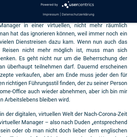
Powered by
n lange nachdenken und Techniken erlernen müssen,
Impressum
|
Datenschutzerklärung
ren, die in räumlich stark verteilten Teams
ager in einer virtuellen, nicht mehr räumlich
 man hat das ignorieren können, weil immer noch ein
vielen Dienstreisen dazu kam. Wenn nun auch das
 Reisen nicht mehr möglich ist, muss man sich
denken. Es geht nicht nur um die Beherrschung der
an überhaupt teilnehmen darf. Dauernd erscheinen
ezepte verkaufen, aber am Ende muss jeder den für
 richtigen Führungsstil finden, der zu seiner Person
Home-Office auch wieder abnehmen, aber ich bin mir
en Arbeitslebens bleiben wird.
n der digitalen, virtuellen Welt der Nach-Corona-Zeit
n virtueller Manager – also nach Duden „entsprechend
 sein oder ob man nicht doch lieber dem englischen