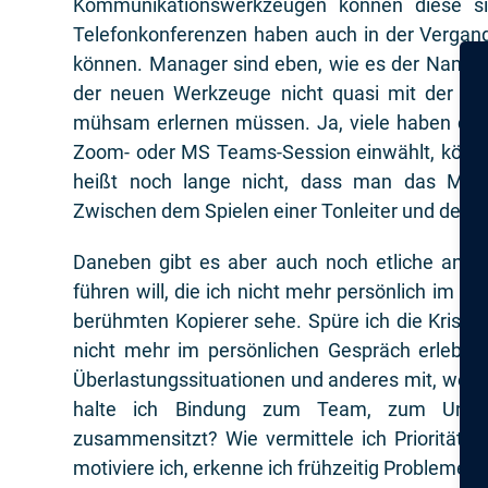
Kommunikationswerkzeugen können diese sic
Telefonkonferenzen haben auch in der Vergan
können. Manager sind eben, wie es der Name s
der neuen Werkzeuge nicht quasi mit der Mut
mühsam erlernen müssen. Ja, viele haben dank
Zoom- oder MS Teams-Session einwählt, können 
heißt noch lange nicht, dass man das Medi
Zwischen dem Spielen einer Tonleiter und dem 
Daneben gibt es aber auch noch etliche ande
führen will, die ich nicht mehr persönlich im M
berühmten Kopierer sehe. Spüre ich die Krisenl
nicht mehr im persönlichen Gespräch erlebe
Überlastungssituationen und anderes mit, wenn
halte ich Bindung zum Team, zum Unte
zusammensitzt? Wie vermittele ich Prioritäte
motiviere ich, erkenne ich frühzeitig Probleme u