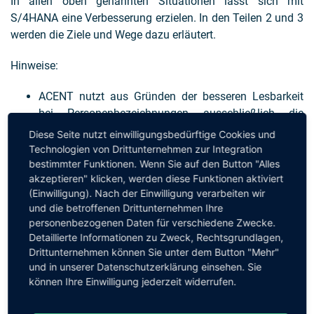
In allen oben genannten Situationen lässt sich mit
S/4HANA eine Verbesserung erzielen. In den Teilen 2 und 3
werden die Ziele und Wege dazu erläutert.
Hinweise:
ACENT nutzt aus Gründen der besseren Lesbarkeit
bei Personenbezeichnungen ausschließlich die
männliche Form. Sie gilt im Sinne der
Diese Seite nutzt einwilligungsbedürftige Cookies und
Gleichbehandlung grundsätzlich für alle Geschlechter
Technologien von Drittunternehmen zur Integration
und stellt keine Wertung dar.
bestimmter Funktionen. Wenn Sie auf den Button "Alles
akzeptieren" klicken, werden diese Funktionen aktiviert
SAP S/4HANA ist eingetragenes Markenzeichen der
(Einwilligung). Nach der Einwilligung verarbeiten wir
SAP SE.
und die betroffenen Drittunternehmen Ihre
personenbezogenen Daten für verschiedene Zwecke.
Fragen, Feedback und Kommentare zu diesem Beitrag
Detaillierte Informationen zu Zweck, Rechtsgrundlagen,
senden Sie bitte an
kontakt@acent.de
Drittunternehmen können Sie unter dem Button "Mehr"
und in unserer Datenschutzerklärung einsehen. Sie
können Ihre Einwilligung jederzeit widerrufen.
Erfahrungen mit SAP S/4HANA | 29.06.2020