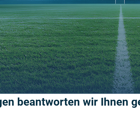
Infos zur Anfahrt
si cum fugitat usdaecearit etur aut aute quo- dis maximi, 
sam voluptassit il modit eris porerorporro qui quatiore 
it, atiae. Aborecaepra sum aut eatatur iorporepudit molor
gen beantworten wir Ihnen g