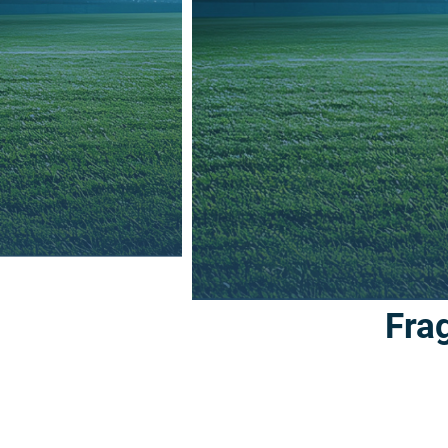
Dollat. Cum rest fuga. Et exerunt odi dolorum as 
tessequae parcia asim nem volorep udandeb isciu
eicae ium faces explaut utecupta quid ut libus s
Fra