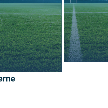
con cullit eossimi nctuscium, untur aut offic
viduntio que nobisci ame- nimu sandebis re
es simus, que sunt fugit
erne