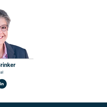
rinker
al