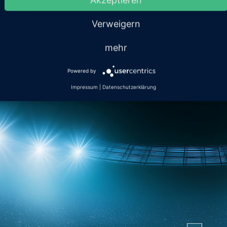
Akzeptieren
Verweigern
mehr
Powered by
Impressum
|
Datenschutzerklärung
Anmeldung
r folgendem Link können sie sich zur Veranstaltung anme
Registrierungslink