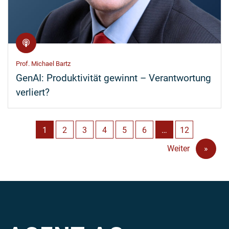
Prof. Michael Bartz
GenAI: Produktivität gewinnt – Verantwortung
verliert?
1
2
3
4
5
6
…
12
Weiter
»