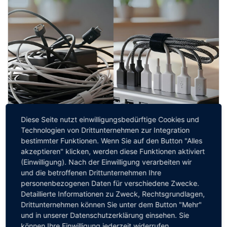
Diese Seite nutzt einwilligungsbedürftige Cookies und
Technologien von Drittunternehmen zur Integration
bestimmter Funktionen. Wenn Sie auf den Button "Alles
akzeptieren" klicken, werden diese Funktionen aktiviert
(Einwilligung). Nach der Einwilligung verarbeiten wir
und die betroffenen Drittunternehmen Ihre
personenbezogenen Daten für verschiedene Zwecke.
Detaillierte Informationen zu Zweck, Rechtsgrundlagen,
Oleg Korob-Gaulke
Drittunternehmen können Sie unter dem Button "Mehr"
Transparenz vor dem Release: Wie CIOs ihre
und in unserer Datenschutzerklärung einsehen. Sie
Anwendungslandschaft unter Kontrolle
können Ihre Einwilligung jederzeit widerrufen.