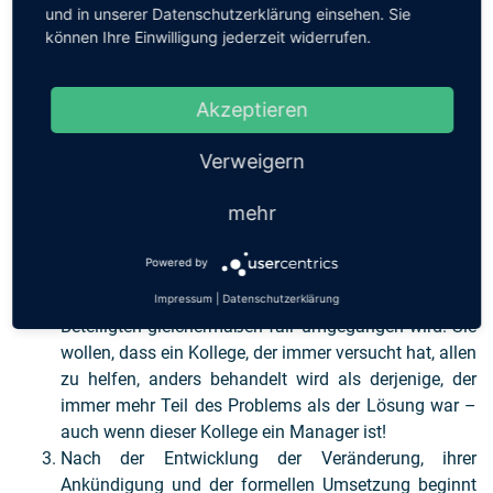
Zum Schluss noch ein paar konkrete Tipps für die
und in unserer Datenschutzerklärung einsehen. Sie
können Ihre Einwilligung jederzeit widerrufen.
erfolgreiche Umsetzung:
Offene und ehrliche Kommunikation der Ursachen für
Akzeptieren
diesen Veränderungsprozess und seine Ziele ist ein
Schlüssel für den Erfolg. Es zahlt sich an dieser Stelle
Verweigern
niemals aus, wenn man etwas schönredet, seien es
die Fehler der Vergangenheit oder die
mehr
Herausforderungen im anstehenden
Änderungsprozess.
Powered by
Die Mitarbeiter schauen sehr genau darauf und
haben ein sehr gutes Gespür dafür, ob mit allen
Impressum
|
Datenschutzerklärung
Beteiligten gleichermaßen fair umgegangen wird. Sie
wollen, dass ein Kollege, der immer versucht hat, allen
zu helfen, anders behandelt wird als derjenige, der
immer mehr Teil des Problems als der Lösung war –
auch wenn dieser Kollege ein Manager ist!
Nach der Entwicklung der Veränderung, ihrer
Ankündigung und der formellen Umsetzung beginnt