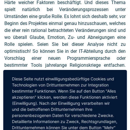
Härte weicher Faktoren beschäftigt. Und dieses Thema
spielt natürlich bei Veränderungsprozessen unter
Umständen eine große Rolle. Es lohnt sich deshalb sehr, vor
Beginn des Projektes einmal genau hinzuschauen, welches
die eher rein rational betrachteten Veränderungen sind und
wo überall Glaube, Emotion, Zu- und Abneigungen eine
Rolle spielen. Seien Sie bei dieser Analyse nicht zu
optimistisch! So können Sie in der IT-Abteilung durch den
Vorschlag einer neuen Programmiersprache oder
bestimmter Tools jahrelange Religionskriege entfachen.
Wenn Sie einer Fachabteilung vorschlagen, deren
Diese Seite nutzt einwilligungsbedürftige Cookies und
Verwaltungsbedarfe mit einer Standardsoftware (vielleicht
Technologien von Drittunternehmen zur Integration
sogar noch SAP?) zu bedienen, werden Sie Abscheu ernten
bestimmter Funktionen. Wenn Sie auf den Button "Alles
und Hohngelächter, ob ihrer Unkenntnis der so ganz
akzeptieren" klicken, werden diese Funktionen aktiviert
besonderen Bedarfe dieser einzigartigen Fachabteilung.
(Einwilligung). Nach der Einwilligung verarbeiten wir
Aber trotzdem: Ein einigermaßen klares Bild, wie groß der
und die betroffenen Drittunternehmen Ihre
Widerstand im nicht-rationalen Bereich ist, wird Ihnen
personenbezogenen Daten für verschiedene Zwecke.
helfen.
Detaillierte Informationen zu Zweck, Rechtsgrundlagen,
Drittunternehmen können Sie unter dem Button "Mehr"